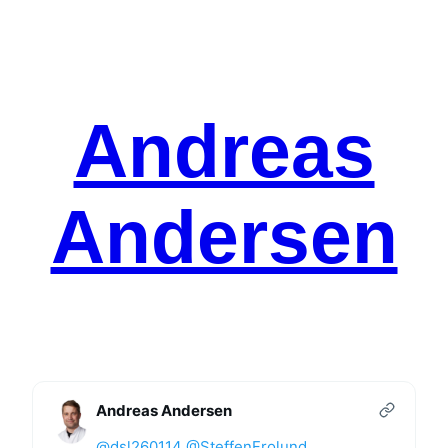
Spring
til
indhold
Andreas
Andersen
Andreas Andersen
@dsl260114
@SteffenFrolund