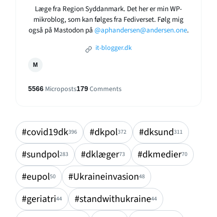
Læge fra Region Syddanmark. Det her er min WP-
mikroblog, som kan følges fra Fediverset. Følg mig
også på Mastodon på
@aphandersen@andersen.one
.
it-blogger.dk
M
Microposts
Comments
5566
179
#covid19dk
#dkpol
#dksund
396
372
311
#sundpol
#dklæger
#dkmedier
283
73
70
#eupol
#Ukraineinvasion
50
48
#geriatri
#standwithukraine
44
44