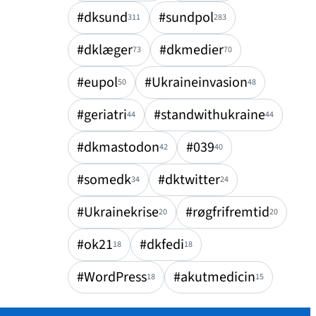
#dksund
#sundpol
311
283
#dklæger
#dkmedier
73
70
#eupol
#Ukraineinvasion
50
48
#geriatri
#standwithukraine
44
44
#dkmastodon
#039
42
40
#somedk
#dktwitter
34
24
#Ukrainekrise
#røgfrifremtid
20
20
#ok21
#dkfedi
18
18
#WordPress
#akutmedicin
18
15