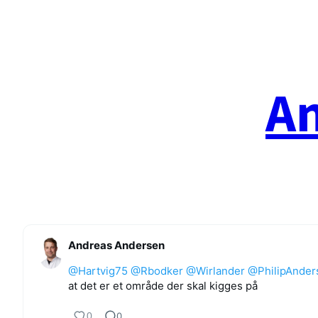
Spring
til
indhold
A
Andreas Andersen
@Hartvig75
@Rbodker
@Wirlander
@PhilipAnder
at det er et område der skal kigges på
0
0