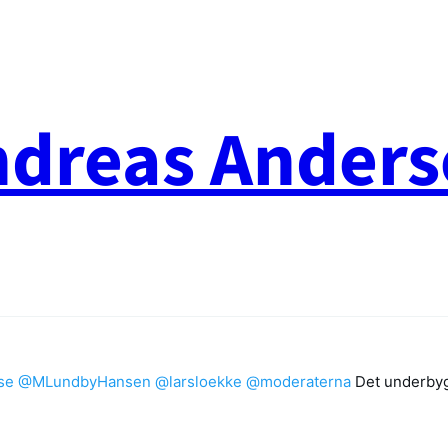
ndreas Anders
se
@MLundbyHansen
@larsloekke
@moderaterna
Det underbyg