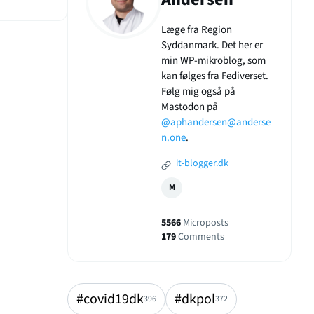
Læge fra Region
Syddanmark. Det her er
min WP-mikroblog, som
kan følges fra Fediverset.
Følg mig også på
Mastodon på
@aphandersen@anderse
n.one
.
it-blogger.dk
M
5566
Microposts
179
Comments
#covid19dk
#dkpol
396
372