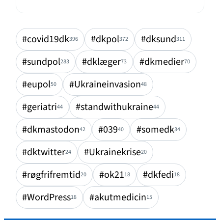
#covid19dk
#dkpol
#dksund
396
372
311
#sundpol
#dklæger
#dkmedier
283
73
70
#eupol
#Ukraineinvasion
50
48
#geriatri
#standwithukraine
44
44
#dkmastodon
#039
#somedk
42
40
34
#dktwitter
#Ukrainekrise
24
20
#røgfrifremtid
#ok21
#dkfedi
20
18
18
#WordPress
#akutmedicin
18
15