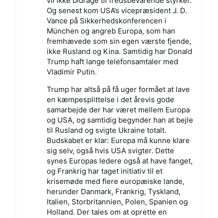
vil ikke bidrage til fredsbevarende styrker.
Og senest kom USA’s vicepræsident J. D.
Vance på Sikkerhedskonferencen i
München og angreb Europa, som han
fremhævede som sin egen værste fjende,
ikke Rusland og Kina. Samtidig har Donald
Trump haft lange telefonsamtaler med
Vladimir Putin.
Trump har altså på få uger formået at lave
en kæmpesplittelse i det årevis gode
samarbejde der har været mellem Europa
og USA, og samtidig begynder han at bejle
til Rusland og svigte Ukraine totalt.
Budskabet er klar: Europa må kunne klare
sig selv, også hvis USA svigter. Dette
synes Europas ledere også at have fanget,
og Frankrig har taget initiativ til et
krisemøde med flere europæiske lande,
herunder Danmark, Frankrig, Tyskland,
Italien, Storbritannien, Polen, Spanien og
Holland. Der tales om at oprette en