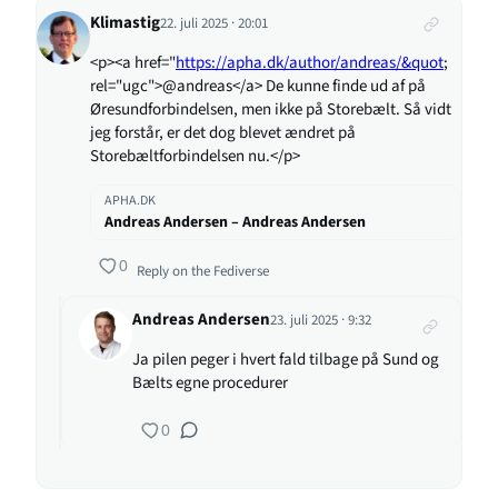
Klimastig
22. juli 2025 · 20:01
<p><a href="
https://apha.dk/author/andreas/&quot
;
rel="ugc">@andreas</a> De kunne finde ud af på
Øresundforbindelsen, men ikke på Storebælt. Så vidt
jeg forstår, er det dog blevet ændret på
Storebæltforbindelsen nu.</p>
APHA.DK
Andreas Andersen – Andreas Andersen
0
Reply on the Fediverse
Andreas Andersen
23. juli 2025 · 9:32
Ja pilen peger i hvert fald tilbage på Sund og
Bælts egne procedurer
0