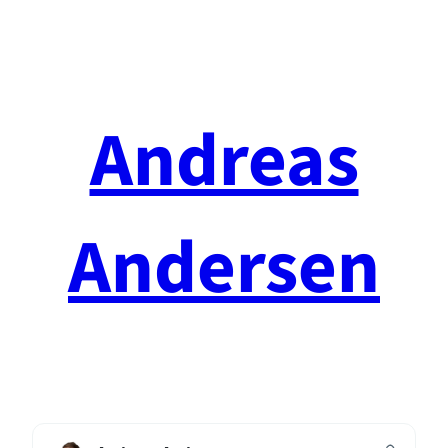
Spring
til
indhold
Andreas
Andersen