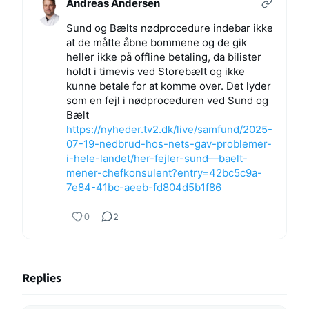
Andreas Andersen
Sund og Bælts nødprocedure indebar ikke
at de måtte åbne bommene og de gik
heller ikke på offline betaling, da bilister
holdt i timevis ved Storebælt og ikke
kunne betale for at komme over. Det lyder
som en fejl i nødproceduren ved Sund og
Bælt
https://
nyheder.tv2.dk/live/samfund/20
25-
07-19-nedbrud-hos-nets-gav-problemer-
i-hele-landet/her-fejler-sund—baelt-
mener-chefkonsulent?entry=42bc5c9a-
7e84-41bc-aeeb-fd804d5b1f86
0
2
Replies