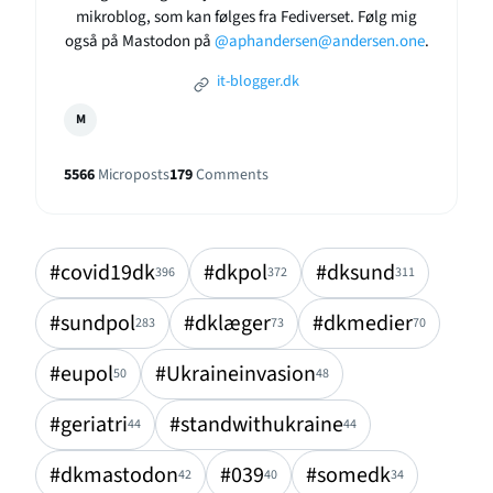
mikroblog, som kan følges fra Fediverset. Følg mig
også på Mastodon på
@aphandersen@andersen.one
.
it-blogger.dk
M
5566
Microposts
179
Comments
#covid19dk
#dkpol
#dksund
396
372
311
#sundpol
#dklæger
#dkmedier
283
73
70
#eupol
#Ukraineinvasion
50
48
#geriatri
#standwithukraine
44
44
#dkmastodon
#039
#somedk
42
40
34