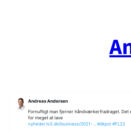
Spring
til
indhold
A
Andreas Andersen
Fornuftigt man fjerner håndværkerfradraget. Det 
for meget at lave
nyheder.tv2.dk/business/2021-…
#dkpol
#FL22