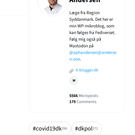
Læge fra Region
Syddanmark. Det her er
min WP-mikroblog, som
kan følges fra Fediverset.
Følg mig også på
Mastodon på
@aphandersen@anderse
n.one
.
it-blogger.dk
M
5566
Microposts
179
Comments
#covid19dk
#dkpol
396
372