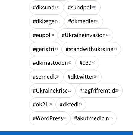
#dksund
#sundpol
311
283
#dklæger
#dkmedier
73
70
#eupol
#Ukraineinvasion
50
48
#geriatri
#standwithukraine
44
44
#dkmastodon
#039
42
40
#somedk
#dktwitter
34
24
#Ukrainekrise
#røgfrifremtid
20
20
#ok21
#dkfedi
18
18
#WordPress
#akutmedicin
18
15