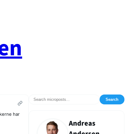
en
Search
rkerne har
Andreas
Andersen