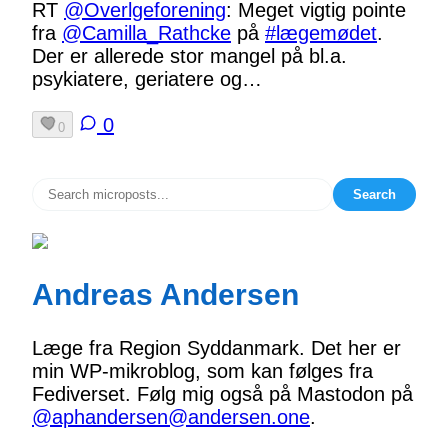
RT
@Overlgeforening
: Meget vigtig pointe
fra
@Camilla_Rathcke
på
#lægemødet
.
Der er allerede stor mangel på bl.a.
psykiatere, geriatere og…
0
0
Search
Andreas Andersen
Læge fra Region Syddanmark. Det her er
min WP-mikroblog, som kan følges fra
Fediverset. Følg mig også på Mastodon på
@aphandersen@andersen.one
.