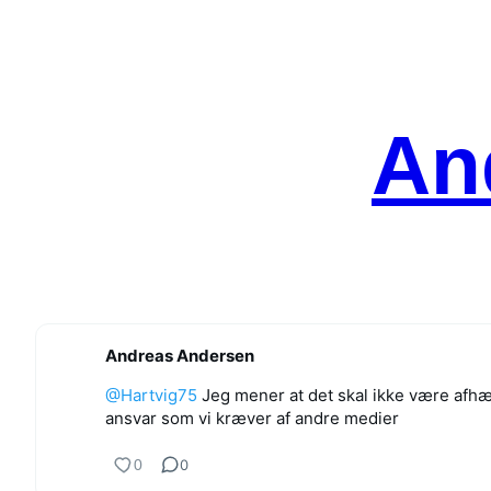
Spring
til
indhold
An
Andreas Andersen
@Hartvig75
Jeg mener at det skal ikke være afhæ
ansvar som vi kræver af andre medier
0
0