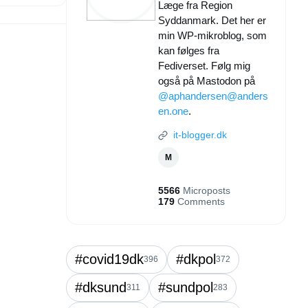
Læge fra Region
Syddanmark. Det her er
min WP-mikroblog, som
kan følges fra
Fediverset. Følg mig
også på Mastodon på
@aphandersen@anders
en.one
.
it-blogger.dk
M
5566
Microposts
179
Comments
#covid19dk
#dkpol
396
372
#dksund
#sundpol
311
283