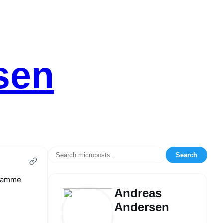
sen
Search
 samme
Andreas
Andersen