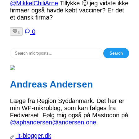
@MikkelChiliArne
Tillykke 🙂 jeg vidste ikke
firmaer også havde købt vacciner? Er det
et dansk firma?
0
0
Search
Andreas Andersen
Læge fra Region Syddanmark. Det her er
min WP-mikroblog, som kan følges fra
Fediverset. Følg mig også på Mastodon på
@aphandersen@andersen.one
.
it-blogger.dk