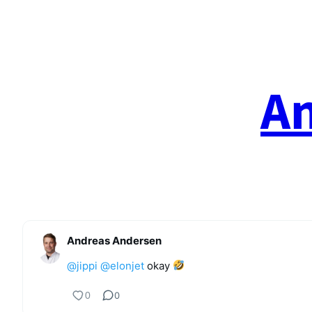
Spring
til
indhold
A
Andreas Andersen
@
jippi
@
elonjet
okay
0
0