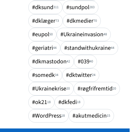
#dksund
#sundpol
311
283
#dklæger
#dkmedier
73
70
#eupol
#Ukraineinvasion
50
48
#geriatri
#standwithukraine
44
44
#dkmastodon
#039
42
40
#somedk
#dktwitter
34
24
#Ukrainekrise
#røgfrifremtid
20
20
#ok21
#dkfedi
18
18
#WordPress
#akutmedicin
18
15