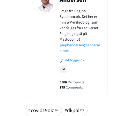
Læge fra Region
Syddanmark. Det her er
min WP-mikroblog, som
kan følges fra Fediverset.
Følg mig også på
Mastodon på
@aphandersen@anderse
n.one
.
it-blogger.dk
M
5566
Microposts
179
Comments
#covid19dk
#dkpol
396
372