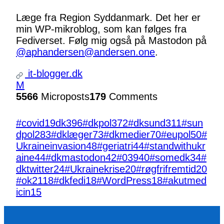
Læge fra Region Syddanmark. Det her er
min WP-mikroblog, som kan følges fra
Fediverset. Følg mig også på Mastodon på
@aphandersen@andersen.one
.
it-blogger.dk
M
5566
Microposts
179
Comments
#covid19dk
396
#dkpol
372
#dksund
311
#sun
dpol
283
#dklæger
73
#dkmedier
70
#eupol
50
#
Ukraineinvasion
48
#geriatri
44
#standwithukr
aine
44
#dkmastodon
42
#039
40
#somedk
34
#
dktwitter
24
#Ukrainekrise
20
#røgfrifremtid
20
#ok21
18
#dkfedi
18
#WordPress
18
#akutmed
icin
15