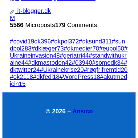
it-blogger.dk
M
5566
Microposts
179
Comments
#covid19dk
396
#dkpol
372
#dksund
311
#sun
dpol
283
#dklæger
73
#dkmedier
70
#eupol
50
#
Ukraineinvasion
48
#geriatri
44
#standwithukr
aine
44
#dkmastodon
42
#039
40
#somedk
34
#
dktwitter
24
#Ukrainekrise
20
#røgfrifremtid
20
#ok21
18
#dkfedi
18
#WordPress
18
#akutmed
icin
15
© 2026 –
Ansico