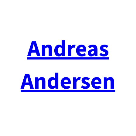
Spring
til
indhold
Andreas
Andersen