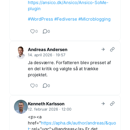
https://ansico.dk/Ansico/Ansico-SoMe-
plugin
#WordPress
#Fediverse
#Microblogging
0
0
Andreas Andersen
14. april 2026 · 19:57
Ja desværre. Forfatteren blev presset af
en del kritik og valgte så at trække
projektet.
0
0
Kenneth Karlsson
12. februar 2026 · 12:00
<p><a
href="
https://apha.dk/author/andreas/&quo
t
; rel="ugc">@andreas</a> Er det