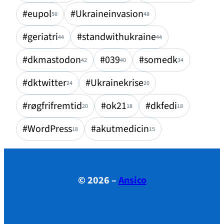
#eupol
#Ukraineinvasion
50
48
#geriatri
#standwithukraine
44
44
#dkmastodon
#039
#somedk
42
40
34
#dktwitter
#Ukrainekrise
24
20
#røgfrifremtid
#ok21
#dkfedi
20
18
18
#WordPress
#akutmedicin
18
15
© 2026 –
Ansico