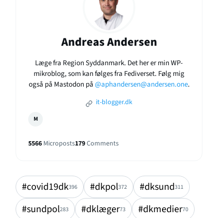
Andreas Andersen
Læge fra Region Syddanmark. Det her er min WP-
mikroblog, som kan følges fra Fediverset. Følg mig
også på Mastodon på
@aphandersen@andersen.one
.
it-blogger.dk
M
5566
Microposts
179
Comments
#covid19dk
#dkpol
#dksund
396
372
311
#sundpol
#dklæger
#dkmedier
283
73
70