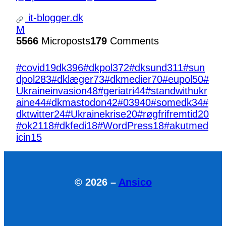
it-blogger.dk
M
5566
Microposts
179
Comments
#covid19dk
396
#dkpol
372
#dksund
311
#sun
dpol
283
#dklæger
73
#dkmedier
70
#eupol
50
#
Ukraineinvasion
48
#geriatri
44
#standwithukr
aine
44
#dkmastodon
42
#039
40
#somedk
34
#
dktwitter
24
#Ukrainekrise
20
#røgfrifremtid
20
#ok21
18
#dkfedi
18
#WordPress
18
#akutmed
icin
15
© 2026 –
Ansico