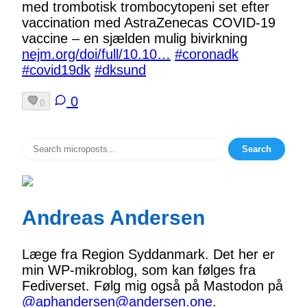
med trombotisk trombocytopeni set efter
vaccination med AstraZenecas COVID-19
vaccine – en sjælden mulig bivirkning
nejm.org/doi/full/10.10…
#coronadk
#covid19dk
#dksund
0
0
Search
Andreas Andersen
Læge fra Region Syddanmark. Det her er
min WP-mikroblog, som kan følges fra
Fediverset. Følg mig også på Mastodon på
@aphandersen@andersen.one
.