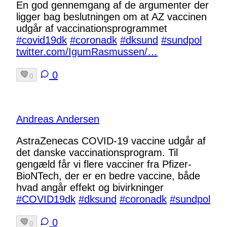
En god gennemgang af de argumenter der
ligger bag beslutningen om at AZ vaccinen
udgår af vaccinationsprogrammet
#covid19dk
#coronadk
#dksund
#sundpol
twitter.com/IgumRasmussen/…
0
0
Andreas Andersen
AstraZenecas COVID-19 vaccine udgår af
det danske vaccinationsprogram. Til
gengæld får vi flere vacciner fra Pfizer-
BioNTech, der er en bedre vaccine, både
hvad angår effekt og bivirkninger
#COVID19dk
#dksund
#coronadk
#sundpol
0
0