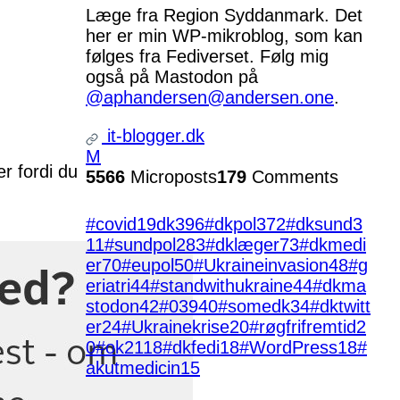
Læge fra Region Syddanmark. Det
her er min WP-mikroblog, som kan
følges fra Fediverset. Følg mig
også på Mastodon på
@aphandersen@andersen.one
.
it-blogger.dk
M
er fordi du
5566
Microposts
179
Comments
#covid19dk
396
#dkpol
372
#dksund
3
11
#sundpol
283
#dklæger
73
#dkmedi
er
70
#eupol
50
#Ukraineinvasion
48
#g
eriatri
44
#standwithukraine
44
#dkma
stodon
42
#039
40
#somedk
34
#dktwitt
er
24
#Ukrainekrise
20
#røgfrifremtid
2
0
#ok21
18
#dkfedi
18
#WordPress
18
#
akutmedicin
15