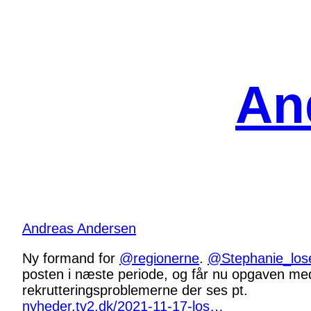
Spring
til
indhold
An
Andreas Andersen
Ny formand for
@regionerne
.
@Stephanie_los
posten i næste periode, og får nu opgaven m
rekrutteringsproblemerne der ses pt.
nyheder.tv2.dk/2021-11-17-los…