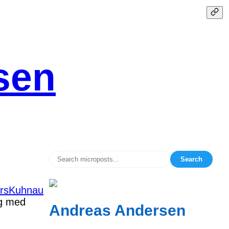
sen
Search
rsKuhnau
ig med
Andreas Andersen