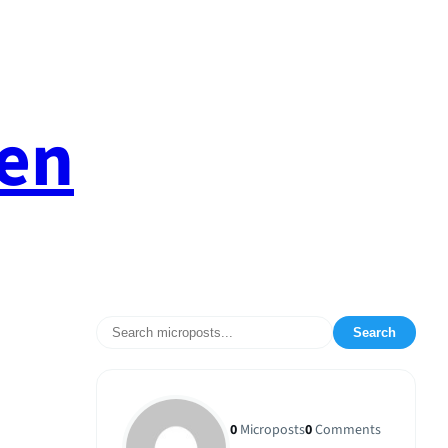
en
Search
0
Microposts
0
Comments