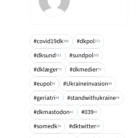
#covid19dk
#dkpol
396
372
#dksund
#sundpol
311
283
#dklæger
#dkmedier
73
70
#eupol
#Ukraineinvasion
50
48
#geriatri
#standwithukraine
44
44
#dkmastodon
#039
42
40
#somedk
#dktwitter
34
24