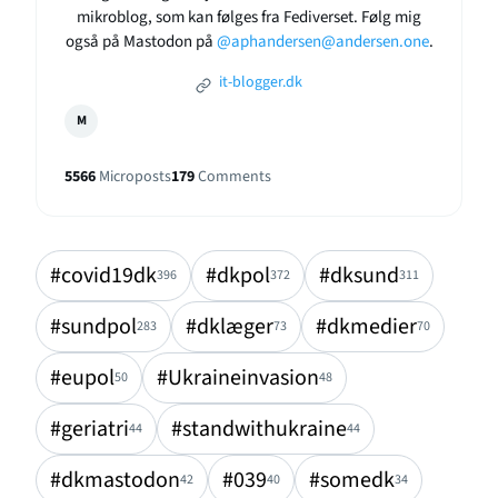
mikroblog, som kan følges fra Fediverset. Følg mig
også på Mastodon på
@aphandersen@andersen.one
.
it-blogger.dk
M
5566
Microposts
179
Comments
#covid19dk
#dkpol
#dksund
396
372
311
#sundpol
#dklæger
#dkmedier
283
73
70
#eupol
#Ukraineinvasion
50
48
#geriatri
#standwithukraine
44
44
#dkmastodon
#039
#somedk
42
40
34