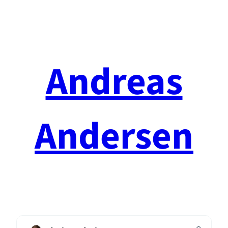
Spring
til
indhold
Andreas
Andersen