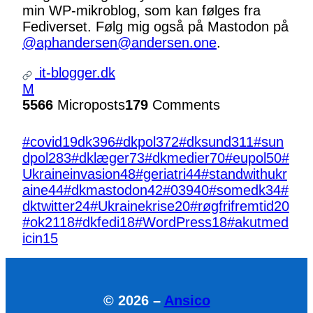
min WP-mikroblog, som kan følges fra
Fediverset. Følg mig også på Mastodon på
@aphandersen@andersen.one
.
it-blogger.dk
M
5566
Microposts
179
Comments
#covid19dk
396
#dkpol
372
#dksund
311
#sun
dpol
283
#dklæger
73
#dkmedier
70
#eupol
50
#
Ukraineinvasion
48
#geriatri
44
#standwithukr
aine
44
#dkmastodon
42
#039
40
#somedk
34
#
dktwitter
24
#Ukrainekrise
20
#røgfrifremtid
20
#ok21
18
#dkfedi
18
#WordPress
18
#akutmed
icin
15
© 2026 –
Ansico