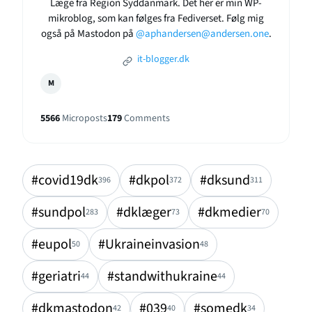
Læge fra Region Syddanmark. Det her er min WP-
mikroblog, som kan følges fra Fediverset. Følg mig
også på Mastodon på
@aphandersen@andersen.one
.
it-blogger.dk
M
5566
Microposts
179
Comments
#covid19dk
#dkpol
#dksund
396
372
311
#sundpol
#dklæger
#dkmedier
283
73
70
#eupol
#Ukraineinvasion
50
48
#geriatri
#standwithukraine
44
44
#dkmastodon
#039
#somedk
42
40
34