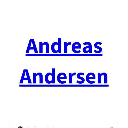
Spring
til
indhold
Andreas
Andersen