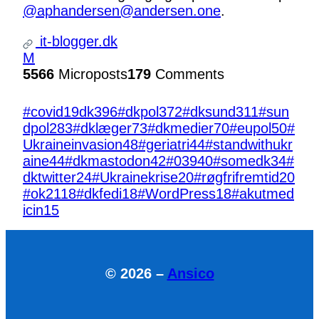
@aphandersen@andersen.one
.
it-blogger.dk
M
5566
Microposts
179
Comments
#covid19dk
396
#dkpol
372
#dksund
311
#sun
dpol
283
#dklæger
73
#dkmedier
70
#eupol
50
#
Ukraineinvasion
48
#geriatri
44
#standwithukr
aine
44
#dkmastodon
42
#039
40
#somedk
34
#
dktwitter
24
#Ukrainekrise
20
#røgfrifremtid
20
#ok21
18
#dkfedi
18
#WordPress
18
#akutmed
icin
15
© 2026 –
Ansico