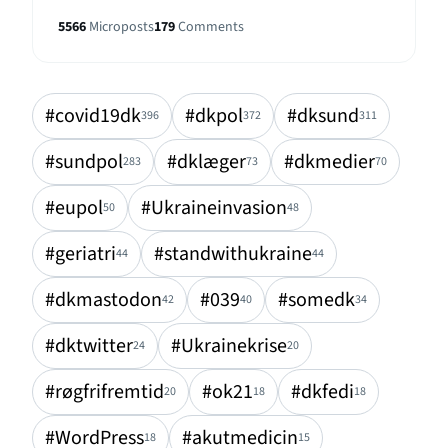
5566
Microposts
179
Comments
#covid19dk
#dkpol
#dksund
396
372
311
#sundpol
#dklæger
#dkmedier
283
73
70
#eupol
#Ukraineinvasion
50
48
#geriatri
#standwithukraine
44
44
#dkmastodon
#039
#somedk
42
40
34
#dktwitter
#Ukrainekrise
24
20
#røgfrifremtid
#ok21
#dkfedi
20
18
18
#WordPress
#akutmedicin
18
15