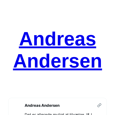
Spring
til
indhold
Andreas
Andersen
Andreas Andersen
Det er allerede muligt at tilvælge J&J