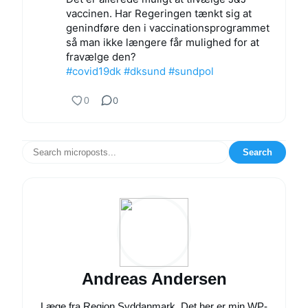
vaccinen. Har Regeringen tænkt sig at
genindføre den i vaccinationsprogrammet
så man ikke længere får mulighed for at
fravælge den?
#covid19dk
#dksund
#sundpol
0
0
Search
Andreas Andersen
Læge fra Region Syddanmark. Det her er min WP-