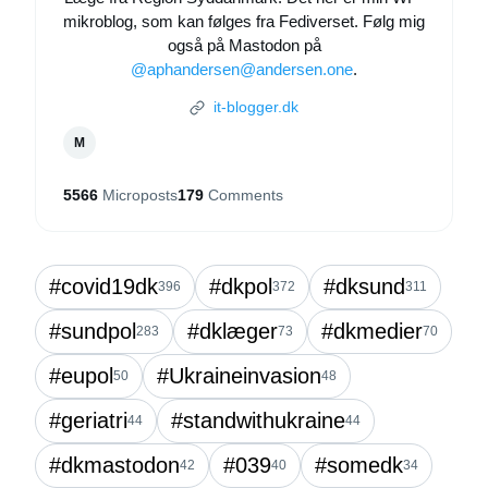
mikroblog, som kan følges fra Fediverset. Følg mig
også på Mastodon på
@aphandersen@andersen.one
.
it-blogger.dk
M
5566
Microposts
179
Comments
#covid19dk
#dkpol
#dksund
396
372
311
#sundpol
#dklæger
#dkmedier
283
73
70
#eupol
#Ukraineinvasion
50
48
#geriatri
#standwithukraine
44
44
#dkmastodon
#039
#somedk
42
40
34