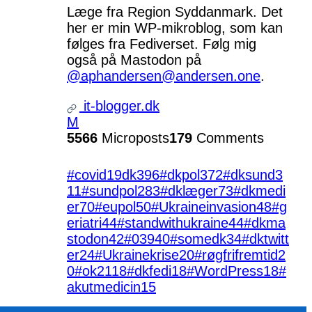
Læge fra Region Syddanmark. Det
her er min WP-mikroblog, som kan
følges fra Fediverset. Følg mig
også på Mastodon på
@aphandersen@andersen.one
.
it-blogger.dk
M
5566
Microposts
179
Comments
#covid19dk
396
#dkpol
372
#dksund
3
11
#sundpol
283
#dklæger
73
#dkmedi
er
70
#eupol
50
#Ukraineinvasion
48
#g
eriatri
44
#standwithukraine
44
#dkma
stodon
42
#039
40
#somedk
34
#dktwitt
er
24
#Ukrainekrise
20
#røgfrifremtid
2
0
#ok21
18
#dkfedi
18
#WordPress
18
#
akutmedicin
15