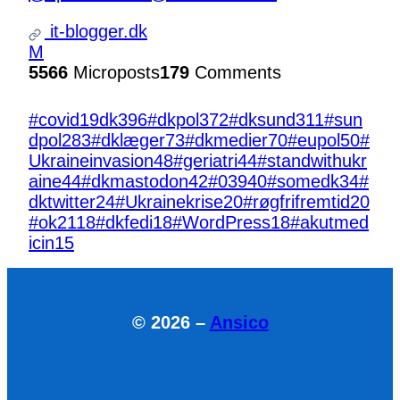
it-blogger.dk
M
5566
Microposts
179
Comments
#covid19dk
396
#dkpol
372
#dksund
311
#sun
dpol
283
#dklæger
73
#dkmedier
70
#eupol
50
#
Ukraineinvasion
48
#geriatri
44
#standwithukr
aine
44
#dkmastodon
42
#039
40
#somedk
34
#
dktwitter
24
#Ukrainekrise
20
#røgfrifremtid
20
#ok21
18
#dkfedi
18
#WordPress
18
#akutmed
icin
15
© 2026 –
Ansico