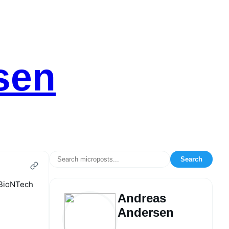
sen
Search
r-BioNTech
Andreas
Andersen