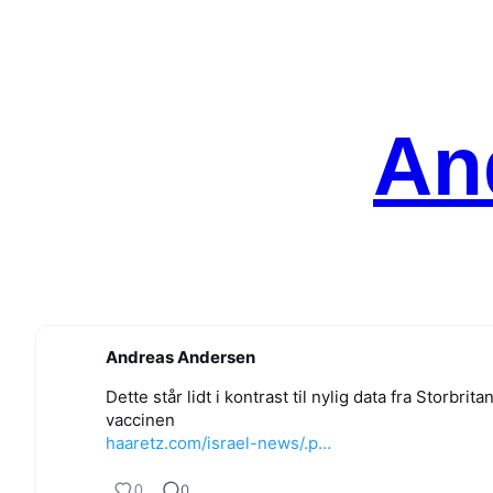
Spring
til
indhold
An
Andreas Andersen
Dette står lidt i kontrast til nylig data fra Storb
vaccinen
haaretz.com/israel-news/.p…
0
0