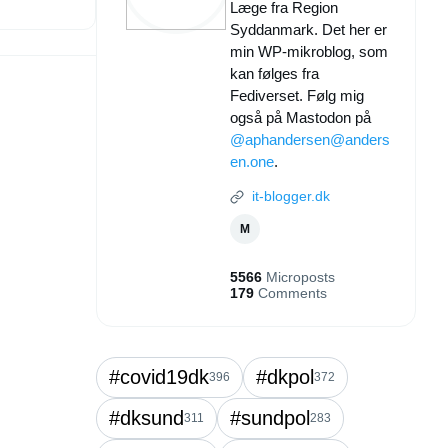
Læge fra Region
Syddanmark. Det her er
min WP-mikroblog, som
kan følges fra
Fediverset. Følg mig
også på Mastodon på
@aphandersen@anders
en.one
.
it-blogger.dk
M
5566
Microposts
179
Comments
#covid19dk
#dkpol
396
372
#dksund
#sundpol
311
283