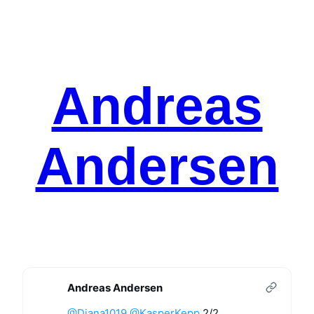
Spring
til
indhold
Andreas
Andersen
Andreas Andersen
@Diana1019
@KasperKepp
2/2