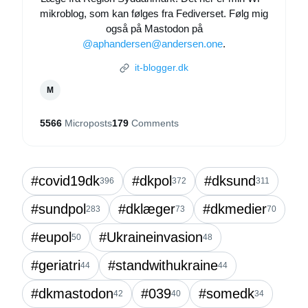
mikroblog, som kan følges fra Fediverset. Følg mig
også på Mastodon på
@aphandersen@andersen.one
.
it-blogger.dk
M
5566
Microposts
179
Comments
#covid19dk
#dkpol
#dksund
396
372
311
#sundpol
#dklæger
#dkmedier
283
73
70
#eupol
#Ukraineinvasion
50
48
#geriatri
#standwithukraine
44
44
#dkmastodon
#039
#somedk
42
40
34