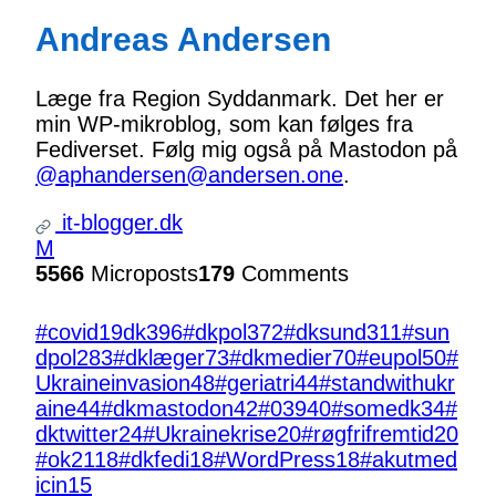
Andreas Andersen
Læge fra Region Syddanmark. Det her er
min WP-mikroblog, som kan følges fra
Fediverset. Følg mig også på Mastodon på
@aphandersen@andersen.one
.
it-blogger.dk
M
5566
Microposts
179
Comments
#covid19dk
396
#dkpol
372
#dksund
311
#sun
dpol
283
#dklæger
73
#dkmedier
70
#eupol
50
#
Ukraineinvasion
48
#geriatri
44
#standwithukr
aine
44
#dkmastodon
42
#039
40
#somedk
34
#
dktwitter
24
#Ukrainekrise
20
#røgfrifremtid
20
#ok21
18
#dkfedi
18
#WordPress
18
#akutmed
icin
15