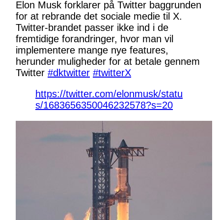
Elon Musk forklarer på Twitter baggrunden
for at rebrande det sociale medie til X.
Twitter-brandet passer ikke ind i de
fremtidige forandringer, hvor man vil
implementere mange nye features,
herunder muligheder for at betale gennem
Twitter
#dktwitter
#twitterX
https://twitter.com/elonmusk/statu
s/1683656350046232578?s=20