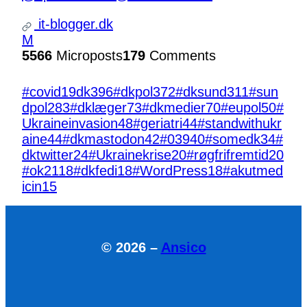
it-blogger.dk
M
5566
Microposts
179
Comments
#covid19dk
396
#dkpol
372
#dksund
311
#sun
dpol
283
#dklæger
73
#dkmedier
70
#eupol
50
#
Ukraineinvasion
48
#geriatri
44
#standwithukr
aine
44
#dkmastodon
42
#039
40
#somedk
34
#
dktwitter
24
#Ukrainekrise
20
#røgfrifremtid
20
#ok21
18
#dkfedi
18
#WordPress
18
#akutmed
icin
15
© 2026 –
Ansico