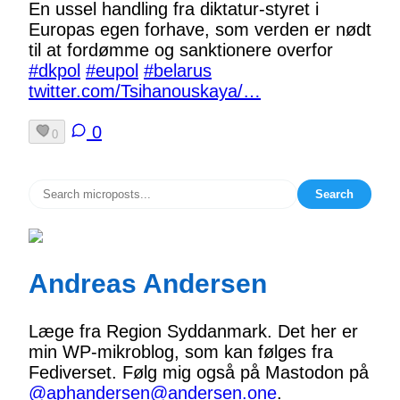
En ussel handling fra diktatur-styret i
Europas egen forhave, som verden er nødt
til at fordømme og sanktionere overfor
#dkpol
#eupol
#belarus
twitter.com/Tsihanouskaya/…
0
0
Search
Andreas Andersen
Læge fra Region Syddanmark. Det her er
min WP-mikroblog, som kan følges fra
Fediverset. Følg mig også på Mastodon på
@aphandersen@andersen.one
.