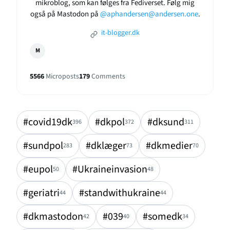
mikroblog, som kan følges fra Fediverset. Følg mig
også på Mastodon på
@aphandersen@andersen.one
.
it-blogger.dk
M
5566
Microposts
179
Comments
#covid19dk
#dkpol
#dksund
396
372
311
#sundpol
#dklæger
#dkmedier
283
73
70
#eupol
#Ukraineinvasion
50
48
#geriatri
#standwithukraine
44
44
#dkmastodon
#039
#somedk
42
40
34