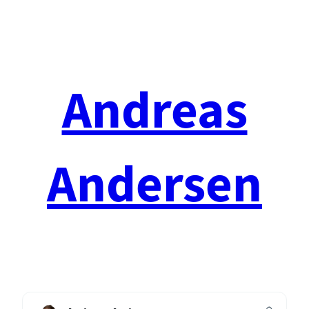
Spring
til
indhold
Andreas
Andersen