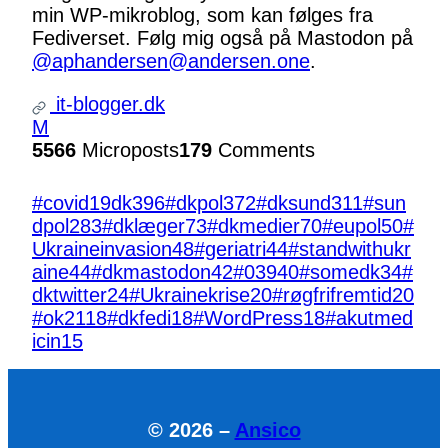
min WP-mikroblog, som kan følges fra
Fediverset. Følg mig også på Mastodon på
@aphandersen@andersen.one
.
it-blogger.dk
M
5566
Microposts
179
Comments
#covid19dk
396
#dkpol
372
#dksund
311
#sun
dpol
283
#dklæger
73
#dkmedier
70
#eupol
50
#
Ukraineinvasion
48
#geriatri
44
#standwithukr
aine
44
#dkmastodon
42
#039
40
#somedk
34
#
dktwitter
24
#Ukrainekrise
20
#røgfrifremtid
20
#ok21
18
#dkfedi
18
#WordPress
18
#akutmed
icin
15
© 2026 –
Ansico