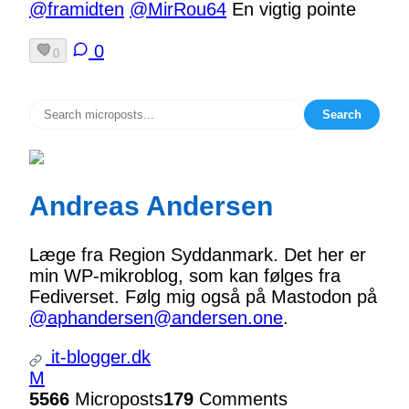
@framidten
@MirRou64
En vigtig pointe
0
0
Search
Andreas Andersen
Læge fra Region Syddanmark. Det her er
min WP-mikroblog, som kan følges fra
Fediverset. Følg mig også på Mastodon på
@aphandersen@andersen.one
.
it-blogger.dk
M
5566
Microposts
179
Comments