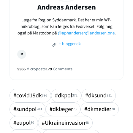
Andreas Andersen
Læge fra Region Syddanmark. Det her er min WP-
mikroblog, som kan følges fra Fediverset. Følg mig
også på Mastodon på
@aphandersen@andersen.one
.
it-blogger.dk
M
5566
Microposts
179
Comments
#covid19dk
#dkpol
#dksund
396
372
311
#sundpol
#dklæger
#dkmedier
283
73
70
#eupol
#Ukraineinvasion
50
48