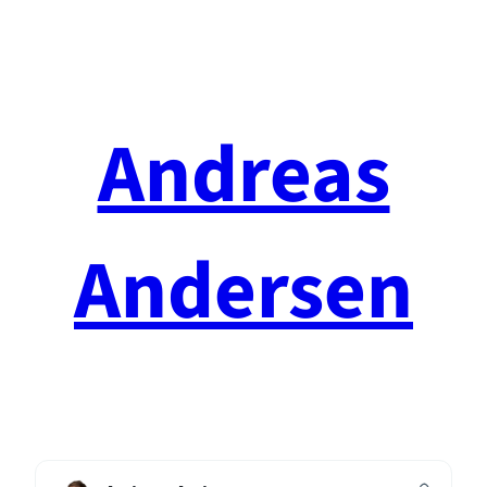
Spring
til
indhold
Andreas
Andersen