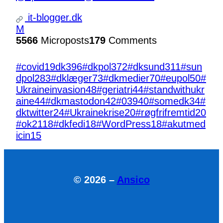
it-blogger.dk
M
5566
Microposts
179
Comments
#covid19dk
396
#dkpol
372
#dksund
311
#sun
dpol
283
#dklæger
73
#dkmedier
70
#eupol
50
#
Ukraineinvasion
48
#geriatri
44
#standwithukr
aine
44
#dkmastodon
42
#039
40
#somedk
34
#
dktwitter
24
#Ukrainekrise
20
#røgfrifremtid
20
#ok21
18
#dkfedi
18
#WordPress
18
#akutmed
icin
15
© 2026 –
Ansico