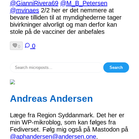
@GianniRivera69
@M_B_Petersen
@mvinaes
2/2 her er det nemmere at
bevare tilliden til at myndighederne tager
bivirkninger alvorligt og man derfor kan
stole på de vacciner der anbefales
0
0
Search
Andreas Andersen
Læge fra Region Syddanmark. Det her er
min WP-mikroblog, som kan følges fra
Fediverset. Følg mig også på Mastodon på
@aphandersen@andersen.one
.