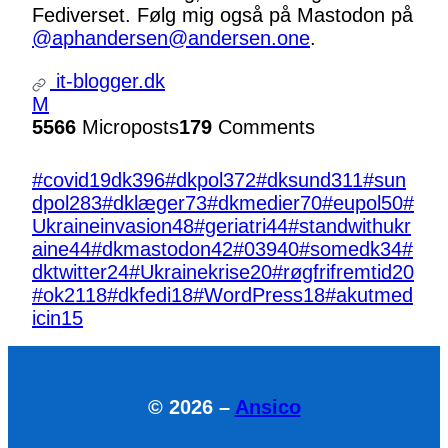
Fediverset. Følg mig også på Mastodon på
@aphandersen@andersen.one
.
it-blogger.dk
M
5566
Microposts
179
Comments
#covid19dk
396
#dkpol
372
#dksund
311
#sun
dpol
283
#dklæger
73
#dkmedier
70
#eupol
50
#
Ukraineinvasion
48
#geriatri
44
#standwithukr
aine
44
#dkmastodon
42
#039
40
#somedk
34
#
dktwitter
24
#Ukrainekrise
20
#røgfrifremtid
20
#ok21
18
#dkfedi
18
#WordPress
18
#akutmed
icin
15
© 2026 –
Ansico