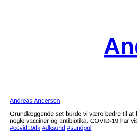
Spring
til
indhold
An
Andreas Andersen
Grundlæggende set burde vi være bedre til at k
nogle vacciner og antibiotika. COVID-19 har vi
#covid19dk
#dksund
#sundpol