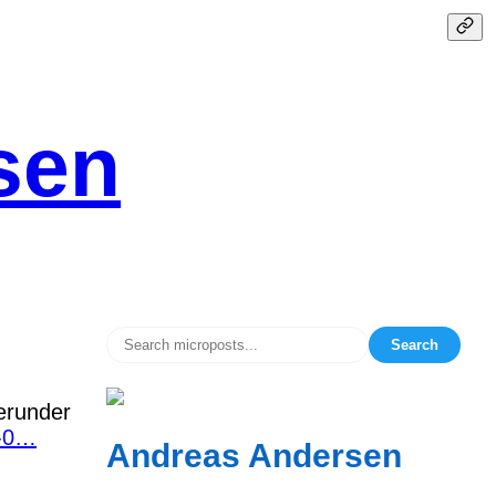
sen
Search
herunder
1-0…
Andreas Andersen