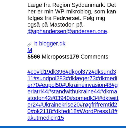
Læge fra Region Syddanmark. Det
her er min WP-mikroblog, som kan
følges fra Fediverset. Følg mig
også på Mastodon på
@aphandersen@andersen.one
.
it-blogger.dk
M
5566
Microposts
179
Comments
#covid19dk
396
#dkpol
372
#dksund
3
11
#sundpol
283
#dklæger
73
#dkmedi
er
70
#eupol
50
#Ukraineinvasion
48
#g
eriatri
44
#standwithukraine
44
#dkma
stodon
42
#039
40
#somedk
34
#dktwitt
er
24
#Ukrainekrise
20
#røgfrifremtid
2
0
#ok21
18
#dkfedi
18
#WordPress
18
#
akutmedicin
15