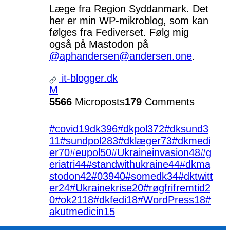
Læge fra Region Syddanmark. Det
her er min WP-mikroblog, som kan
følges fra Fediverset. Følg mig
også på Mastodon på
@aphandersen@andersen.one
.
it-blogger.dk
M
5566
Microposts
179
Comments
#covid19dk
396
#dkpol
372
#dksund
3
11
#sundpol
283
#dklæger
73
#dkmedi
er
70
#eupol
50
#Ukraineinvasion
48
#g
eriatri
44
#standwithukraine
44
#dkma
stodon
42
#039
40
#somedk
34
#dktwitt
er
24
#Ukrainekrise
20
#røgfrifremtid
2
0
#ok21
18
#dkfedi
18
#WordPress
18
#
akutmedicin
15