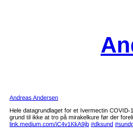
Spring
til
indhold
An
Andreas Andersen
Hele datagrundlaget for et Ivermectin COVID-19 
grund til ikke at tro på mirakelkure før der for
link.medium.com/iC4v1KkA9jb
#dksund
#sundp