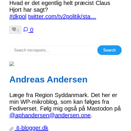
Hvad er det egentlig helt præcist Claus
Hjort har sagt?
#dkpol
twitter.com/tv2politik/sta…
0
0
Search
Andreas Andersen
Læge fra Region Syddanmark. Det her er
min WP-mikroblog, som kan følges fra
Fediverset. Følg mig også på Mastodon på
@aphandersen@andersen.one
.
it-blogger.dk