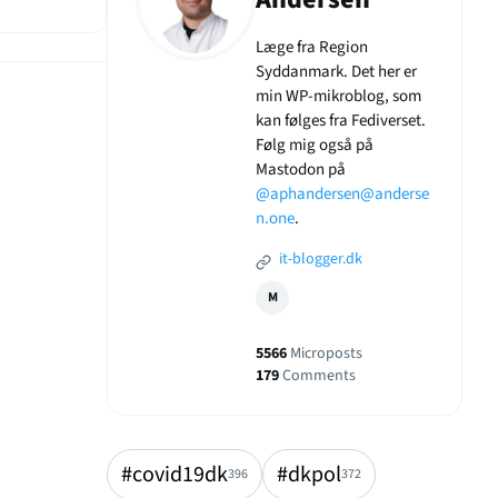
Læge fra Region
Syddanmark. Det her er
min WP-mikroblog, som
kan følges fra Fediverset.
Følg mig også på
Mastodon på
@aphandersen@anderse
n.one
.
it-blogger.dk
M
5566
Microposts
179
Comments
#covid19dk
#dkpol
396
372