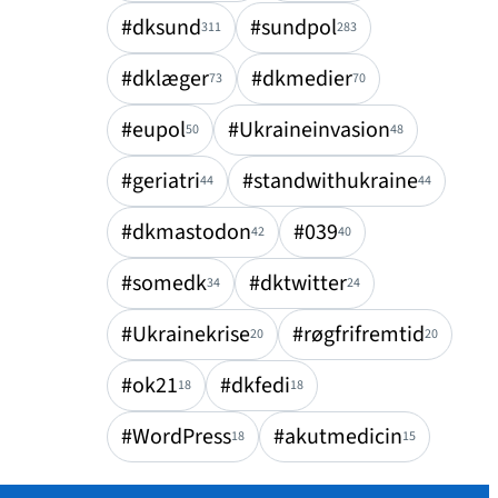
#dksund
#sundpol
311
283
#dklæger
#dkmedier
73
70
#eupol
#Ukraineinvasion
50
48
#geriatri
#standwithukraine
44
44
#dkmastodon
#039
42
40
#somedk
#dktwitter
34
24
#Ukrainekrise
#røgfrifremtid
20
20
#ok21
#dkfedi
18
18
#WordPress
#akutmedicin
18
15