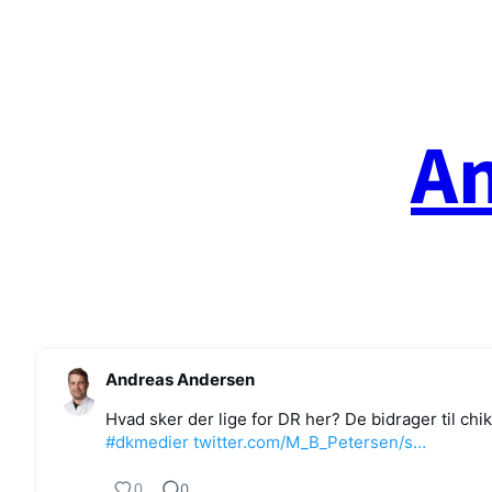
Spring
til
indhold
A
Andreas Andersen
Hvad sker der lige for DR her? De bidrager til c
#dkmedier
twitter.com/M_B_Petersen/s…
0
0