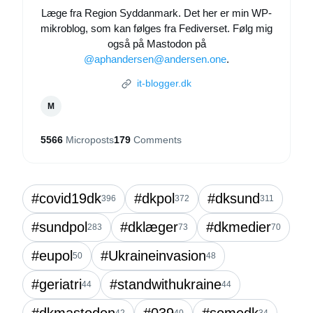
Læge fra Region Syddanmark. Det her er min WP-
mikroblog, som kan følges fra Fediverset. Følg mig
også på Mastodon på
@aphandersen@andersen.one
.
it-blogger.dk
M
5566
Microposts
179
Comments
#covid19dk
#dkpol
#dksund
396
372
311
#sundpol
#dklæger
#dkmedier
283
73
70
#eupol
#Ukraineinvasion
50
48
#geriatri
#standwithukraine
44
44
#dkmastodon
#039
#somedk