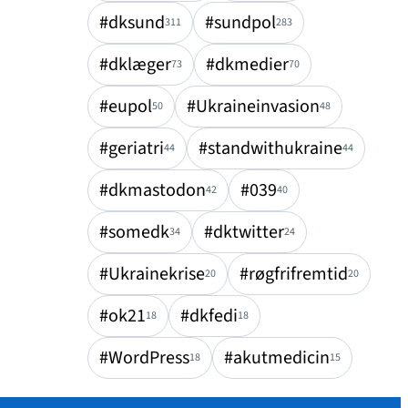
#dksund
#sundpol
311
283
#dklæger
#dkmedier
73
70
#eupol
#Ukraineinvasion
50
48
#geriatri
#standwithukraine
44
44
#dkmastodon
#039
42
40
#somedk
#dktwitter
34
24
#Ukrainekrise
#røgfrifremtid
20
20
#ok21
#dkfedi
18
18
#WordPress
#akutmedicin
18
15