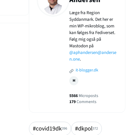
Læge fra Region
Syddanmark. Det her er
min WP-mikroblog, som
kan følges fra Fediverset.
Følg mig også på
Mastodon på
@aphandersen@anderse
n.one
.
it-blogger.dk
M
5566
Microposts
179
Comments
#covid19dk
#dkpol
396
372