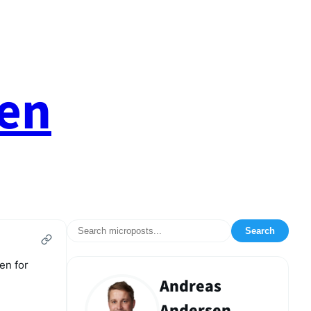
en
Search
en for
Andreas
Andersen