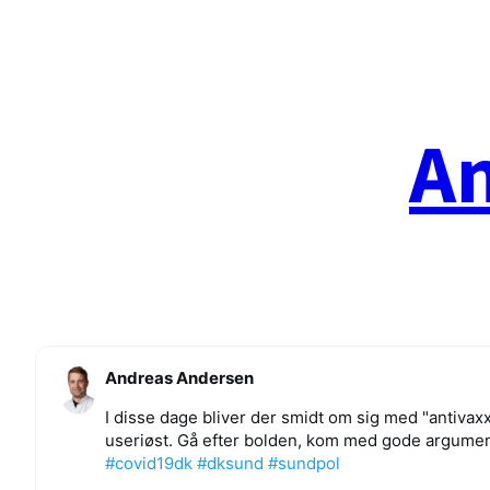
Spring
til
indhold
A
Andreas Andersen
I disse dage bliver der smidt om sig med "antiva
useriøst. Gå efter bolden, kom med gode argumente
#covid19dk
#dksund
#sundpol