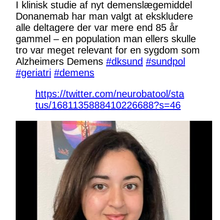
I klinisk studie af nyt demenslægemiddel
Donanemab har man valgt at ekskludere
alle deltagere der var mere end 85 år
gammel – en population man ellers skulle
tro var meget relevant for en sygdom som
Alzheimers Demens
#dksund
#sundpol
#geriatri
#demens
https://twitter.com/neurobatool/sta
tus/1681135888410226688?s=46