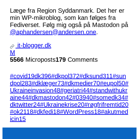
Læge fra Region Syddanmark. Det her er
min WP-mikroblog, som kan følges fra
Fediverset. Følg mig også på Mastodon på
@aphandersen@andersen.one
.
it-blogger.dk
M
5566
Microposts
179
Comments
#covid19dk
396
#dkpol
372
#dksund
311
#sun
dpol
283
#dklæger
73
#dkmedier
70
#eupol
50
#
Ukraineinvasion
48
#geriatri
44
#standwithukr
aine
44
#dkmastodon
42
#039
40
#somedk
34
#
dktwitter
24
#Ukrainekrise
20
#røgfrifremtid
20
#ok21
18
#dkfedi
18
#WordPress
18
#akutmed
icin
15