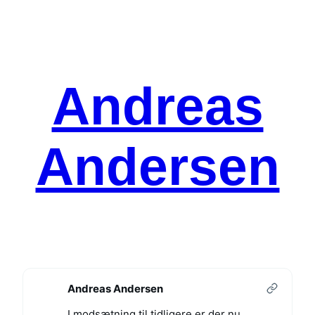
Spring
til
indhold
Andreas
Andersen
Andreas Andersen
I modsætning til tidligere er der nu