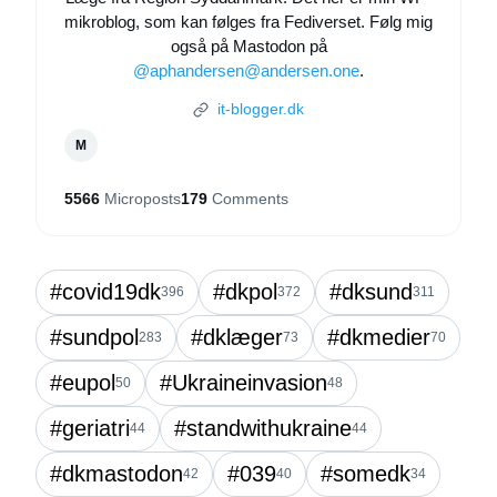
mikroblog, som kan følges fra Fediverset. Følg mig
også på Mastodon på
@aphandersen@andersen.one
.
it-blogger.dk
M
5566
Microposts
179
Comments
#covid19dk
#dkpol
#dksund
396
372
311
#sundpol
#dklæger
#dkmedier
283
73
70
#eupol
#Ukraineinvasion
50
48
#geriatri
#standwithukraine
44
44
#dkmastodon
#039
#somedk
42
40
34