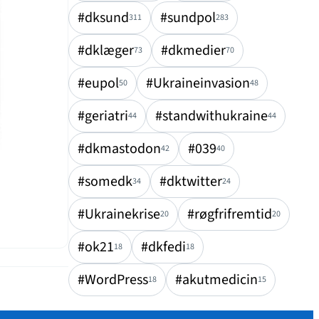
#dksund
#sundpol
311
283
#dklæger
#dkmedier
73
70
#eupol
#Ukraineinvasion
50
48
#geriatri
#standwithukraine
44
44
#dkmastodon
#039
42
40
#somedk
#dktwitter
34
24
#Ukrainekrise
#røgfrifremtid
20
20
#ok21
#dkfedi
18
18
#WordPress
#akutmedicin
18
15