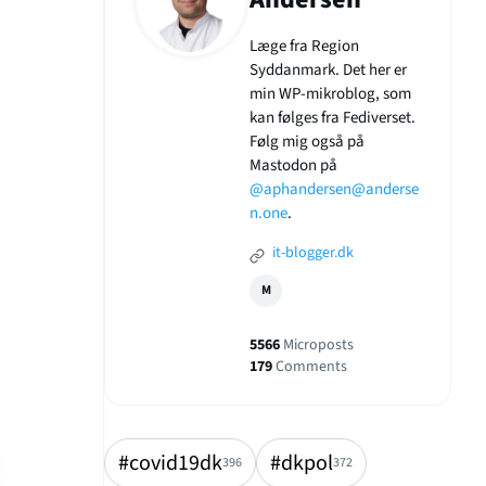
Læge fra Region
Syddanmark. Det her er
min WP-mikroblog, som
kan følges fra Fediverset.
Følg mig også på
Mastodon på
@aphandersen@anderse
n.one
.
it-blogger.dk
M
5566
Microposts
179
Comments
#covid19dk
#dkpol
396
372