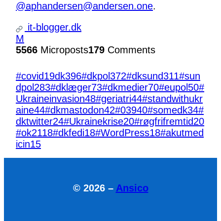
@aphandersen@andersen.one
.
it-blogger.dk
M
5566
Microposts
179
Comments
#covid19dk
396
#dkpol
372
#dksund
311
#sun
dpol
283
#dklæger
73
#dkmedier
70
#eupol
50
#
Ukraineinvasion
48
#geriatri
44
#standwithukr
aine
44
#dkmastodon
42
#039
40
#somedk
34
#
dktwitter
24
#Ukrainekrise
20
#røgfrifremtid
20
#ok21
18
#dkfedi
18
#WordPress
18
#akutmed
icin
15
© 2026 –
Ansico