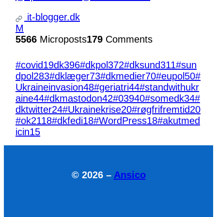
it-blogger.dk
M
5566
Microposts
179
Comments
#covid19dk
396
#dkpol
372
#dksund
311
#sun
dpol
283
#dklæger
73
#dkmedier
70
#eupol
50
#
Ukraineinvasion
48
#geriatri
44
#standwithukr
aine
44
#dkmastodon
42
#039
40
#somedk
34
#
dktwitter
24
#Ukrainekrise
20
#røgfrifremtid
20
#ok21
18
#dkfedi
18
#WordPress
18
#akutmed
icin
15
© 2026 –
Ansico