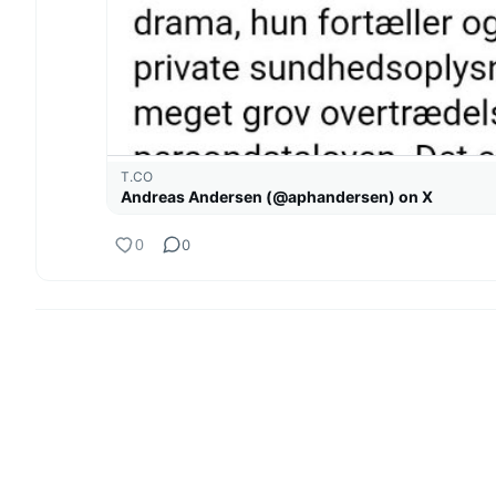
T.CO
Andreas Andersen (@aphandersen) on X
0
0