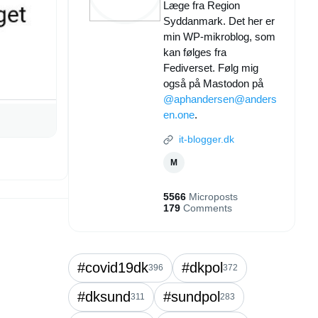
Læge fra Region
Syddanmark. Det her er
min WP-mikroblog, som
kan følges fra
Fediverset. Følg mig
også på Mastodon på
@aphandersen@anders
en.one
.
it-blogger.dk
M
5566
Microposts
179
Comments
#covid19dk
#dkpol
396
372
#dksund
#sundpol
311
283