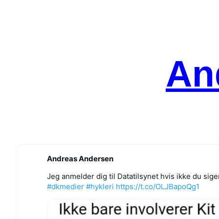
Spring
til
indhold
An
Andreas Andersen
Jeg anmelder dig til Datatilsynet hvis ikke du si
#dkmedier
#hykleri
https://t.co/OLJBapoQg1