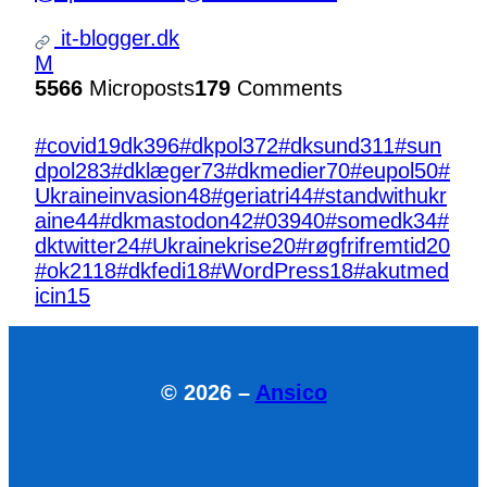
it-blogger.dk
M
5566
Microposts
179
Comments
#covid19dk
396
#dkpol
372
#dksund
311
#sun
dpol
283
#dklæger
73
#dkmedier
70
#eupol
50
#
Ukraineinvasion
48
#geriatri
44
#standwithukr
aine
44
#dkmastodon
42
#039
40
#somedk
34
#
dktwitter
24
#Ukrainekrise
20
#røgfrifremtid
20
#ok21
18
#dkfedi
18
#WordPress
18
#akutmed
icin
15
© 2026 –
Ansico