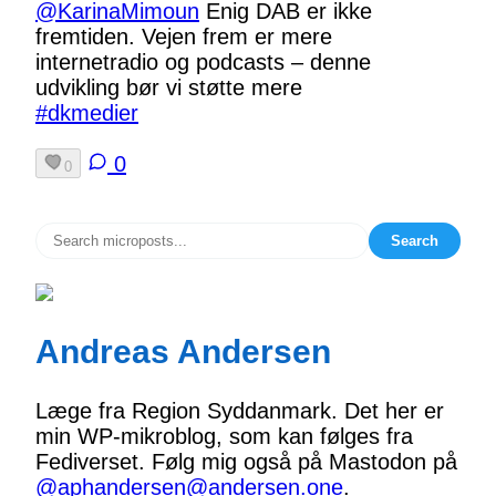
@KarinaMimoun
Enig DAB er ikke
fremtiden. Vejen frem er mere
internetradio og podcasts – denne
udvikling bør vi støtte mere
#dkmedier
0
0
Search
Andreas Andersen
Læge fra Region Syddanmark. Det her er
min WP-mikroblog, som kan følges fra
Fediverset. Følg mig også på Mastodon på
@aphandersen@andersen.one
.