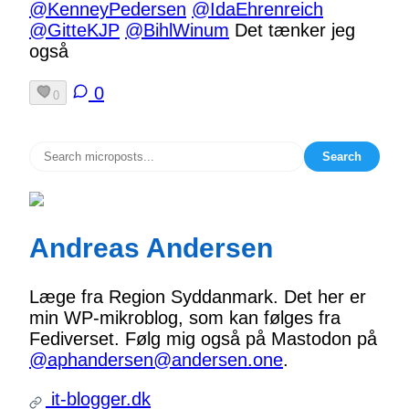
@KenneyPedersen
@IdaEhrenreich
@GitteKJP
@BihlWinum
Det tænker jeg
også
0
0
Search
Andreas Andersen
Læge fra Region Syddanmark. Det her er
min WP-mikroblog, som kan følges fra
Fediverset. Følg mig også på Mastodon på
@aphandersen@andersen.one
.
it-blogger.dk