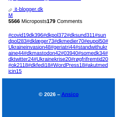
it-blogger.dk
M
5566
Microposts
179
Comments
#covid19dk
396
#dkpol
372
#dksund
311
#sun
dpol
283
#dklæger
73
#dkmedier
70
#eupol
50
#
Ukraineinvasion
48
#geriatri
44
#standwithukr
aine
44
#dkmastodon
42
#039
40
#somedk
34
#
dktwitter
24
#Ukrainekrise
20
#røgfrifremtid
20
#ok21
18
#dkfedi
18
#WordPress
18
#akutmed
icin
15
© 2026 –
Ansico