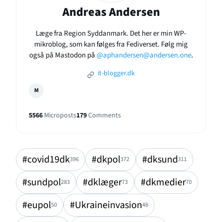
Andreas Andersen
Læge fra Region Syddanmark. Det her er min WP-
mikroblog, som kan følges fra Fediverset. Følg mig
også på Mastodon på
@aphandersen@andersen.one
.
it-blogger.dk
M
5566
Microposts
179
Comments
#covid19dk
#dkpol
#dksund
396
372
311
#sundpol
#dklæger
#dkmedier
283
73
70
#eupol
#Ukraineinvasion
50
48