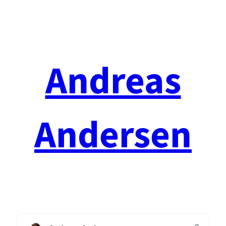
Spring
til
indhold
Andreas
Andersen