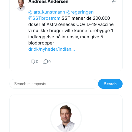
Andreas Andersen
@lars_kunstmann
@regeringen
@SSTbrostrom
SST mener de 200.000
doser af AstraZenecas COVID-19 vaccine
vi nu ikke bruger ville kunne forebygge 1
indlæggelse på intensiv, men give 5
blodpropper
dr.dk/nyheder/indlan…
0
0
Search