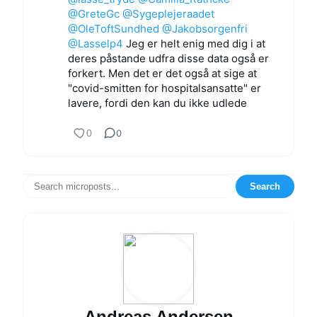
@GreteGc
@Sygeplejeraadet
@OleToftSundhed
@Jakobsorgenfri
@Lasselp4
Jeg er helt enig med dig i at
deres påstande udfra disse data også er
forkert. Men det er det også at sige at
"covid-smitten for hospitalsansatte" er
lavere, fordi den kan du ikke udlede
0
0
Search
Andreas Andersen