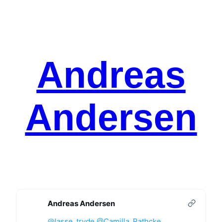
Spring
til
indhold
Andreas
Andersen
Andreas Andersen
@lasse_tryde
@Camilla_Rathcke