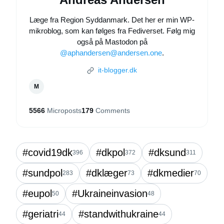
Læge fra Region Syddanmark. Det her er min WP-
mikroblog, som kan følges fra Fediverset. Følg mig
også på Mastodon på
@aphandersen@andersen.one
.
it-blogger.dk
M
5566
Microposts
179
Comments
#covid19dk
#dkpol
#dksund
396
372
311
#sundpol
#dklæger
#dkmedier
283
73
70
#eupol
#Ukraineinvasion
50
48
#geriatri
#standwithukraine
44
44